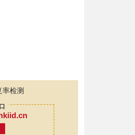
复率检测
口
iid.cn
率