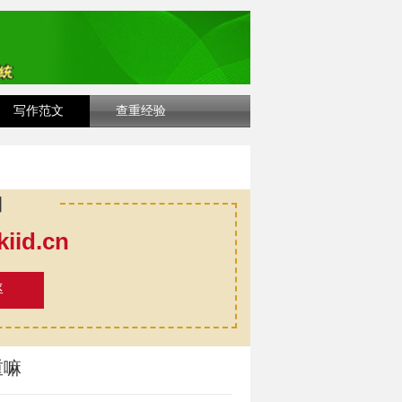
写作范文
查重经验
口
id.cn
率
重嘛