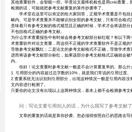
其他查重软件，会智能一些。毕竟论文最终机检也是用cnki查重，所以
检测的话，可能就把参考文献重复的算作抄袭率了。
学术堂在这里可以肯定的给大家回答，正规学术查重是不包括
畴内。可是学术查重并不能够识别全部的参考文献，只有符合格式
意味着只有参考文献的格式规范且正确的时候，学术才会将该部分
不包括格式正确的参考文献。
为什么学术查重报告中有时候会将参考文献部分标红呢？有以下两
术查重软件对论文查重，而这些不正规的学术查重软件不是正规的
导致参考文献飘红；二是论文的参考文献格式不正确，导致学术查
进而将该参考文献部分标红，如果该部分参考文献格式正确就会被
内。
你好！论文查重时参考文献一般是不会计算重复率的。那么什
1. 引用部分的内容超过总字数的10%，就是我们常说的引用过度。
2.查重系统无法识别到引用部分，出现这种情况一般是引用内容没
文内容进行检测了。
只要你的论文没有出现以上这两种情况，基本上都不会检测参考文
问：写论文要引用别人的话，为什么我写了参考文献了
文章的重复的话就是算你抄袭。您必须得按照自己的思路去写