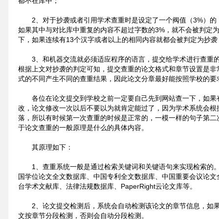
都不在库中；
2、对于抄袭或者引用学术查重时是设定了一个阀值（3%）的
如果其中与对比库中重复的内容不超过字数的3%，就不会被判定
下，如果连续有13个汉字或者以上的相同内容就都会被判定为抄袭
3、和机器交流就必须适应程序的语言，提交给学术进行查重
根据上文对抄袭的判定可知，提交查重的论文格式和章节设置是非
式的不同产生不同的查重结果，因此论文分章最好能按照学校的要
各位在论文提交到学校之前一定要自己先到网站查一下，如果
改，论文修改一次以后不要以为就肯定能过了，因为学术系统会根
落，所以有时候第一次查重的时候是正常的，一模一样的句子第二次
于论文查重的一般原理是什么的具体内容。
其原理如下：
1、查重系统一般是通过检索关键词和关键语句来实现检索的
国学位论文全文数据库、中国专利全文数据库、中国重要会议论文
台学术文献库、法律法规数据库、PaperRight云论文库等。
2、论文提交检测后，系统会自动检测该论文的章节信息，如
文按章节分段检测，否则会自动分段检测。