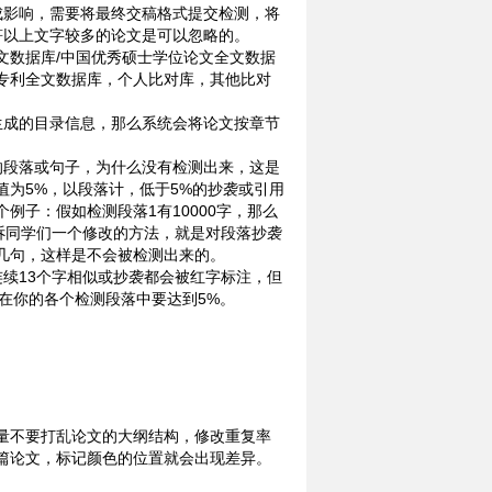
成影响，需要将最终交稿格式提交检测，将
符以上文字较多的论文是可以忽略的。
文数据库/中国优秀硕士学位论文全文数据
专利全文数据库，个人比对库，其他比对
生成的目录信息，那么系统会将论文按章节
的段落或句子，为什么没有检测出来，这是
为5%，以段落计，低于5%的抄袭或引用
例子：假如检测段落1有10000字，那么
诉同学们一个修改的方法，就是对段落抄袭
几句，这样是不会被检测出来的。
续13个字相似或抄袭都会被红字标注，但
在你的各个检测段落中要达到5%。
量不要打乱论文的大纲结构，修改重复率
篇论文，标记颜色的位置就会出现差异。