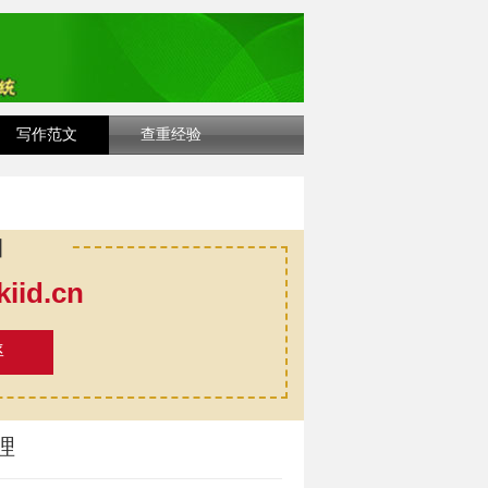
写作范文
查重经验
口
id.cn
率
理