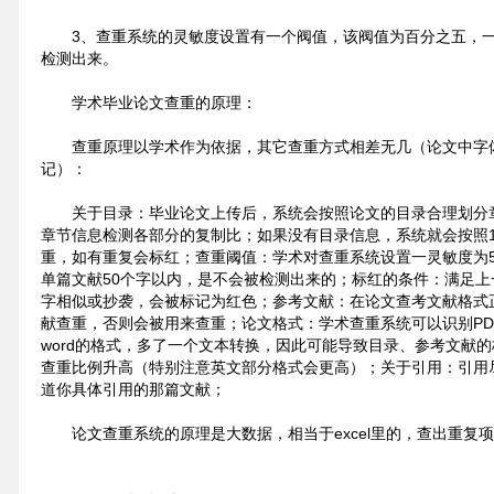
3、查重系统的灵敏度设置有一个阀值，该阀值为百分之五，
检测出来。
学术毕业论文查重的原理：
查重原理以学术作为依据，其它查重方式相差无几（论文中字
记）：
关于目录：毕业论文上传后，系统会按照论文的目录合理划分
章节信息检测各部分的复制比；如果没有目录信息，系统就会按照
重，如有重复会标红；查重阈值：学术对查重系统设置一灵敏度为5
单篇文献50个字以内，是不会被检测出来的；标红的条件：满足上
字相似或抄袭，会被标记为红色；参考文献：在论文查考文献格式
献查重，否则会被用来查重；论文格式：学术查重系统可以识别PDF
word的格式，多了一个文本转换，因此可能导致目录、参考文献
查重比例升高（特别注意英文部分格式会更高）；关于引用：引用
道你具体引用的那篇文献；
论文查重系统的原理是大数据，相当于excel里的，查出重复