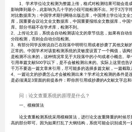
1、学术学位论文检测为整篇上传，格式对检测结果可能会造
影响降到最小，此影响为几十字的小段可能检测不出。对于3万字
对比数据库为：中国学术期刊网络出版总库，中国博士学位论文全
库，国重要会议论文全文数据库，中国重要报纸全文数据库，中国
库。部分书籍不在学术库，检测不到。
2、上传论文后，系统会自动检测该论文的章节信息，如果有自动
分段检测，否则会自动分段检测。
3、有部分同学反映说自己在段落中明明引用或者抄袭了其他文献
正常的。中国学术对该套检测系统的灵敏度设置了一个阀值，该阀值
是检测不出来的，这种情况常见于大段落中的小句或者小概念。举个
引用单篇文献500字以下，是不会被检测出来的。实际上这里也告
千万不要选一篇文章来引用，尽可能多的选择多篇文献，一篇截取
4、一篇论文的抄袭怎么才会被检测出来？学术论文检测的条件是连
是必须满足3里面的前提条件：即你所引用或抄袭的A文献文字总和
问：论文查重系统的原理是什么？
一、模糊算法
论文查重检测系统采用模糊算法，进行论文改重降重的时候尽
高的部分即可。因为如果打乱了大纲结构，系统可能会识别成另一