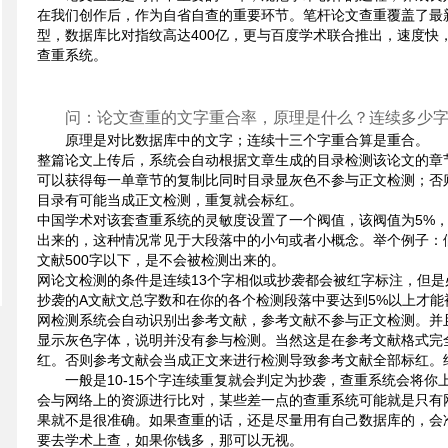
在我们创作后，作为自省自查的重要环节。笔杆论文查重覆盖了最
型，数据库比对指纹高达400亿，更与百度学术联合推出，速度快
查重系统。
问：论文查重的文字重合率，原理是什么？连续多少
原理是对比数据库中的文字；连续十三个字重合算是重合。
整篇论文上传后，系统会自动根据文章生成的目录检测该论文的章
可以获得每一单章节的复制比同时目录显灰色不参与正文检测；否
目录有可能当成正文检测，重复就会标红。
中国学术对该套查重系统的灵敏度设置了一个阀值，该阀值为5%，
出来的，这种情况常见于大段落中的小句或者小概念。举个例子：假
文献500字以下，是不会被检测出来的。
网论文检测的条件是连续13个字相似或抄袭都会被红字标注，但是
抄袭的A文献文总字数和在你的各个检测段落中要达到5%以上才能
网检测系统会自动识别出参考文献，参考文献不参与正文检测。并
显示灰色字体，说明并没有参与检测。当然这是在参考文献格式完
红。否则参考文献会当成正文来进行检测导致参考文献全部标红。
一般是10-15个字连续重复就会判定为抄袭，查重系统会将
会与网络上的资源进行比对，某些差一点的查重系统可能就是只有
果就不是很准确。如果查重的话，还是尽量用有自己数据库的，会准确
要去学术上查，如果你钱多，那可以无视。